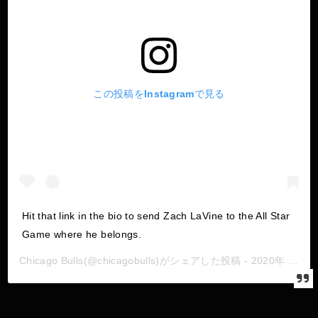
この投稿をInstagramで見る
Hit that link in the bio to send Zach LaVine to the All Star
Game where he belongs.
Chicago Bulls
(@chicagobulls)がシェアした投稿 -
2020年 1月月11日午後6時41分PST