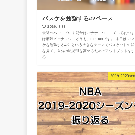
バスケを勉強する#2ペース
2020.11.18
最近のハマっている朝食はバナナ、ハマっているおつま
は麻辣ピーナッツ、どうも、ctrainerです。 本日は バ
ケを勉強する#２ という大きなテーマでバスケットの試
を見て、自分の戦術眼を高めるためのアウトプットをす
る...
2019-2020se