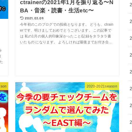
ctrainerの2021年1月を振り返る〜N
BA・音楽・読書・生活etc〜
2021.03.09
今年初のこのブログでの投稿となります。 どうも、ctrain
erです、明けましておめでとうございます。 この記事で
は 私の1月の個人的印象深かったこと/記録をタラタラ書
いたもの になります。 よろしければ最後までお付き合...
を
は
た
ason
2020-2021season