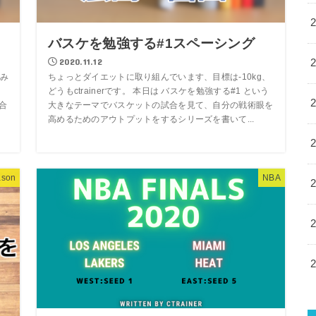
バスケを勉強する#1スペーシング
2020.11.12
み
ちょっとダイエットに取り組んでいます、目標は-10kg、
ス
どうもctrainerです。 本日は バスケを勉強する#1 という
合
大きなテーマでバスケットの試合を見て、自分の戦術眼を
高めるためのアウトプットをするシリーズを書いて...
ason
NBA