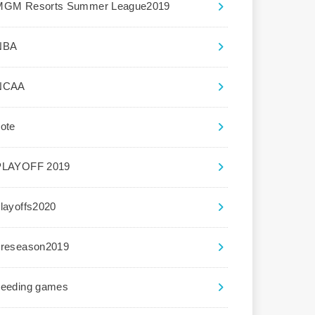
MGM Resorts Summer League2019
NBA
NCAA
ote
PLAYOFF 2019
layoffs2020
preseason2019
seeding games