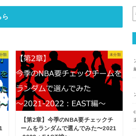
ちら
分類
未分類
【第2章】今季のNBA要チェックチ
1
ームをランダムで選んでみた〜2021