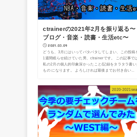
ctrainerの2021年2月を振り返る〜
ブログ・音楽・読書・生活etc〜
2021.03.09
どうも、3月にはいってバタバタしてしまい、この投稿
1週間眠らせ続けていた男、ctrainerです。 この記事で
私の2月の個人的印象深かったこと/記録をタラタラ書い
もの になります。 よろしければ最後までお付き合い...
2020-2021se