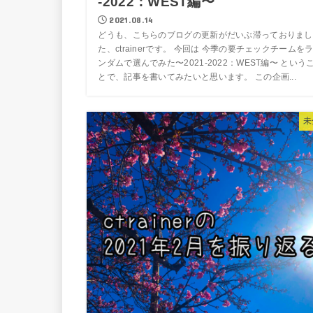
-2022：WEST編〜
2021.08.14
どうも、こちらのブログの更新がだいぶ滞っておりまし
た、ctrainerです。 今回は 今季の要チェックチームを
ンダムで選んでみた〜2021-2022：WEST編〜 という
とで、記事を書いてみたいと思います。 この企画...
未