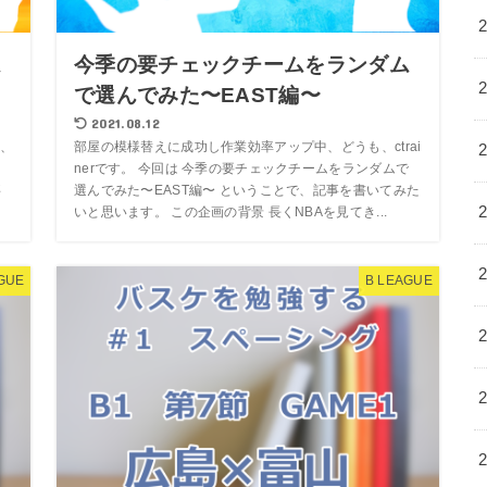
ム
今季の要チェックチームをランダム
で選んでみた〜EAST編〜
2021.08.12
、
部屋の模様替えに成功し作業効率アップ中、どうも、ctrai
を
nerです。 今回は 今季の要チェックチームをランダムで
事
選んでみた〜EAST編〜 ということで、記事を書いてみた
いと思います。 この企画の背景 長くNBAを見てき...
GUE
B LEAGUE