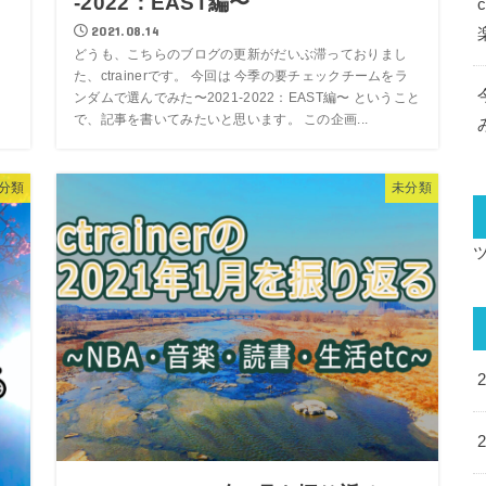
-2022：EAST編〜
2021.08.14
どうも、こちらのブログの更新がだいぶ滞っておりまし
ラ
た、ctrainerです。 今回は 今季の要チェックチームをラ
こ
ンダムで選んでみた〜2021-2022：EAST編〜 ということ
で、記事を書いてみたいと思います。 この企画...
分類
未分類