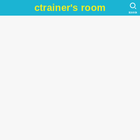
ctrainer's room
SEARCH