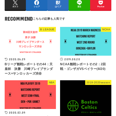
ポスト
シェア
はてブ
送る
Pocket
RECOMMEND
B LEAGUE
NCAA
2020.06.29
2019.08.20
Bリーグ観戦レポートその44：天
NCAA観戦レポートその2：2回
皇杯 決勝 川崎ブレイブサンダ
戦・ゴンザガVSベイラー(8/20)
ース×サンロッカーズ渋谷
NBA
2019-2020season
2020.03.09