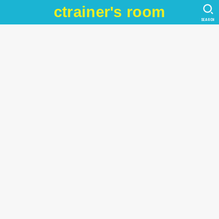
ctrainer's room
SEARCH