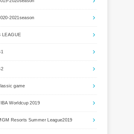
2019-2020season
2020-2021season
B LEAGUE
B1
B2
lassic game
FIBA Worldcup 2019
MGM Resorts Summer League2019