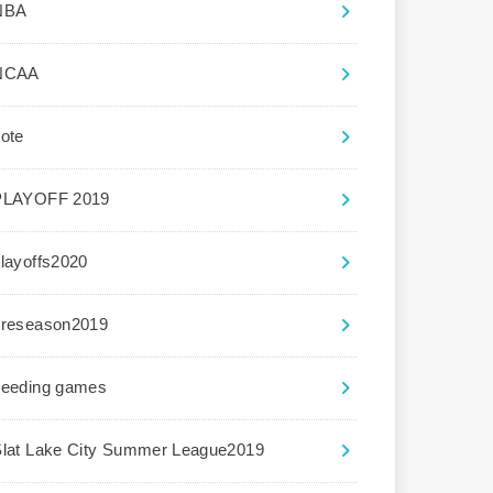
NBA
NCAA
ote
PLAYOFF 2019
layoffs2020
preseason2019
seeding games
Slat Lake City Summer League2019