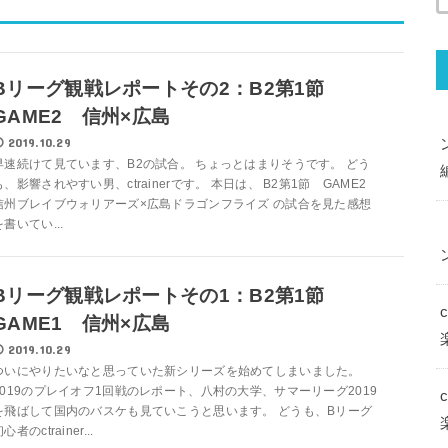
Bリーグ観戦レポートその2：B2第1節
GAME2 信州×広島
2019.10.29
早速続けて見ています、B2の試合。 ちょっとはまりそうです。 どう
も、影響されやすい男、ctrainerです。 本日は、 B2第1節 GAME2
信州ブレイブウォリアーズ×広島ドラゴンフライズ の試合を見た感想
を書いてい...
Bリーグ観戦レポートその1：B2第1節
GAME1 信州×広島
2019.10.29
ついにやりたいなと思っていた新シリーズを始めてしまいました。
2019のプレイオフ1回戦のレポート、八村の大学、サマーリーグ2019
を飛ばして国内のバスケも見ていこうと思います。 どうも、Bリーグ
心者のctrainer...