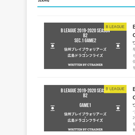
B LEAGUE
B LEAGUE
初