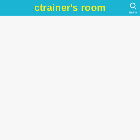
ctrainer's room
SEARCH