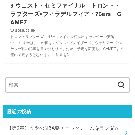
9 ウェスト・セミファイナル トロント・
ラプターズ×フィラデルフィア・76ers G
AME7
2020.03.06
トロントラプターズ、NBAファイナル初進出キャンペーン実施
中！！ 本来は、この後はナゲッツ×ブレイザーズ、ウォリアーズ×ロ
ケッツ戦の記事を書くつもりでしたが、予定を変更してGAME7まで
流れで観ようと思います。 結果を知...
検
索:
最近の投稿
【第2章】今季のNBA要チェックチームをランダム