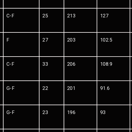
C-F
25
213
127
F
27
203
102.5
C-F
33
206
108.9
G-F
22
201
91.6
G-F
23
196
93