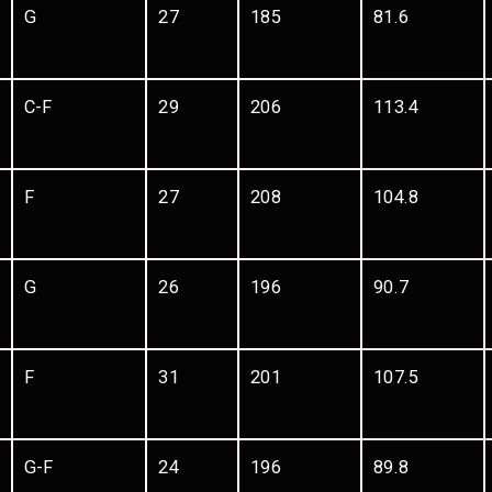
G
27
185
81.6
C-F
29
206
113.4
F
27
208
104.8
G
26
196
90.7
F
31
201
107.5
G-F
24
196
89.8