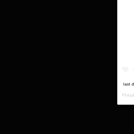
last 
Phila