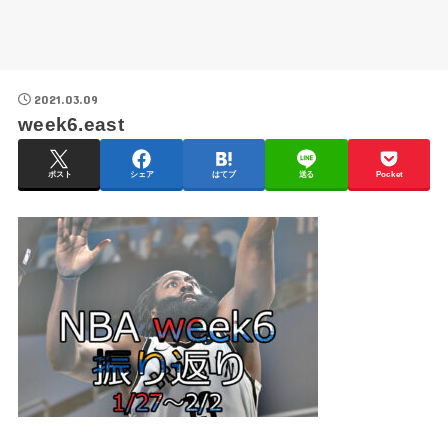
2021.03.09
week6.east
ポスト
シェア
はてブ
送る
Pocket