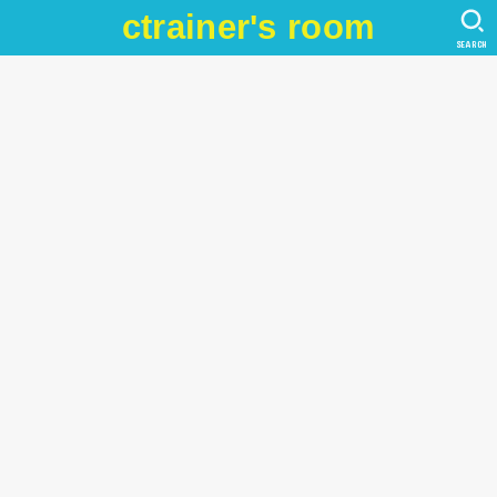
ctrainer's room
SEARCH