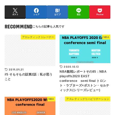
ポスト
シェア
はてブ
送る
Pocket
RECOMMEND
アスレティックトレーナー
NBA
2020.10.13
2019.09.21
NBA観戦レポートその85：NBA
#5 そもそもの話第2話：私が思う
playoffs2020 EAST
こと
conference semi final トロン
ト・ラプターズ×ボストン・セルテ
ィックス(シリーズレビュー)
NBA
アスレティックリハビリテーション