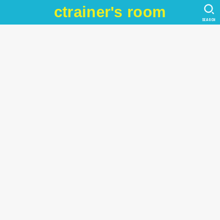
ctrainer's room
SEARCH