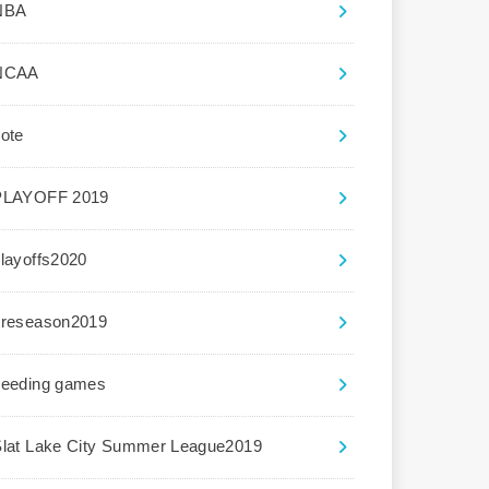
NBA
NCAA
ote
PLAYOFF 2019
layoffs2020
preseason2019
seeding games
Slat Lake City Summer League2019