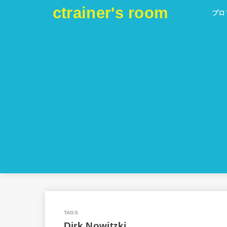
ctrainer's room
プロ
Dirk Nowitzki