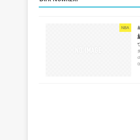
NBA
c
(