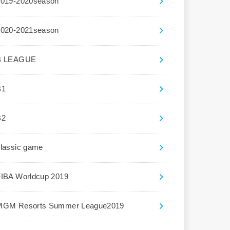
2019-2020season
2020-2021season
B LEAGUE
B1
B2
lassic game
FIBA Worldcup 2019
MGM Resorts Summer League2019