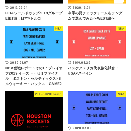
2019.09.04
2020.12.01
FIBAワールドカップ2019グループ
今季の要チェックチームをランダ
E第1節：日本×トルコ
ムで選んでみた〜WEST編〜
NBA
NBA
2020.01.07
2019.08.20
NBA観戦レポートその1：プレイオ
バスケアメリカ代表強化試合：
フ2019 イースト・セミファイナ
USA×スペイン
ル ボストン・セルティックス×ミ
ルウォーキー・バックス GAME2
2019-2020season
NBA
2020.03.09