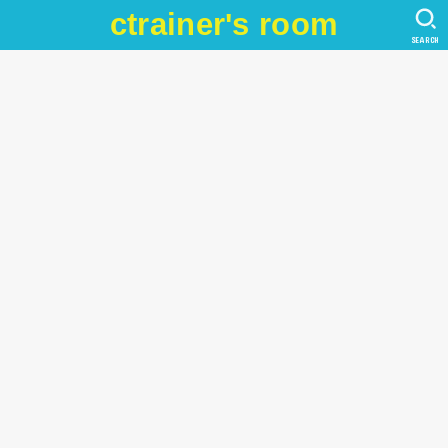
ctrainer's room
SEARCH