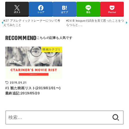
ポスト
シェア
はてブ
送る
Pocket
#27 アスレティックトレーナーについて考
#24 B leagueの試合を見て思ったことをつ
えてみたこと
らつらと…。
RECOMMEND
映画カテゴリ
2019.09.21
#1 観た映画リスト(2019/01/01〜)
最終追記:2019/05/20
検
索: