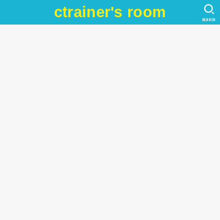
ctrainer's room
SEARCH