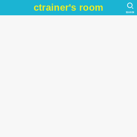
ctrainer's room
SEARCH