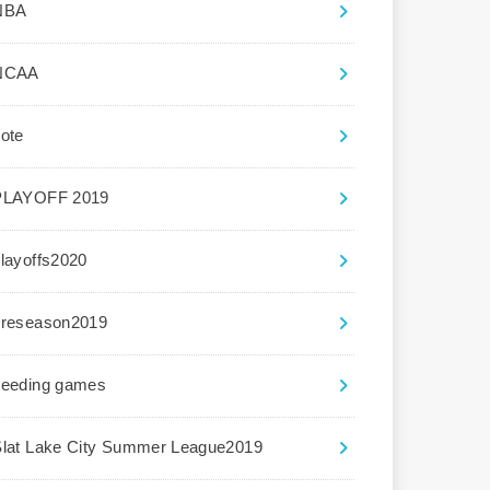
NBA
NCAA
ote
PLAYOFF 2019
layoffs2020
preseason2019
seeding games
Slat Lake City Summer League2019