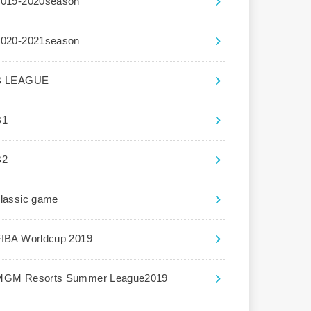
2019-2020season
2020-2021season
B LEAGUE
B1
B2
lassic game
FIBA Worldcup 2019
MGM Resorts Summer League2019