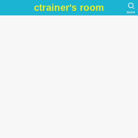
ctrainer's room
SEARCH