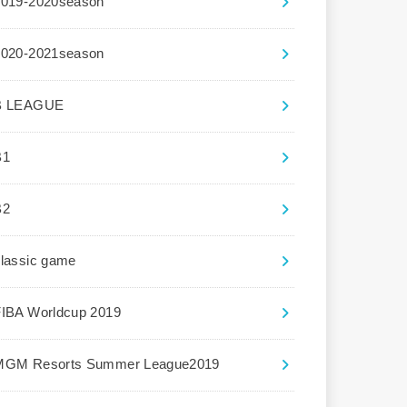
2019-2020season
2020-2021season
B LEAGUE
B1
B2
lassic game
FIBA Worldcup 2019
MGM Resorts Summer League2019