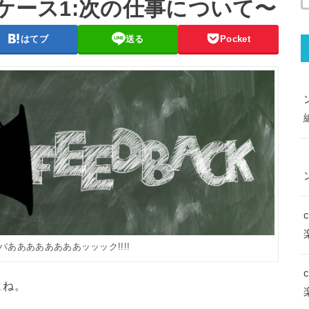
〜ケース1:次の仕事について〜
はてブ
送る
Pocket
ああああああああッッック!!!!
よね。