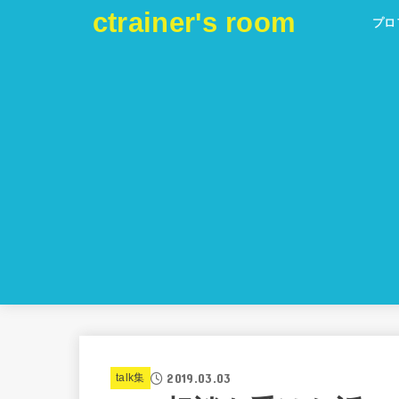
ctrainer's room
プロ
2019.03.03
talk集