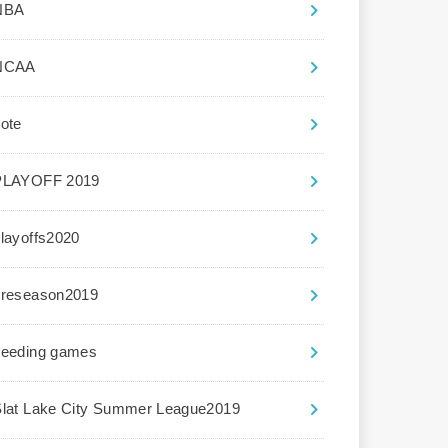
NBA
NCAA
ote
PLAYOFF 2019
layoffs2020
preseason2019
seeding games
Slat Lake City Summer League2019