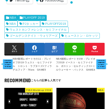
Twitter
Facebook
NBA
PLAYOFF 2019
NBA
PJタッカー
PLAYOFF2019
ウェストカンファレンス・セミファイナル
ゴールデンステイト・ウォリアーズ
ヒューストン・ロケッツ
ポスト
シェア
はてブ
送る
Pocket
NBA観戦レポートその11：プレイ
NBA観戦レポートその9：プレイオ
オフ2019 ウェスト・セミファイナ
フ2019 イースト・セミファイナ
ル トロント・ラプターズ×フィラ
ル ボストン・セルティックス×ミ
デルフィア・76ers GAME5
ルウォーキー・バックス GAME4
RECOMMEND
FIBA Worldcup 2019
NBA