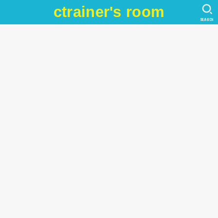
ctrainer's room
SEARCH