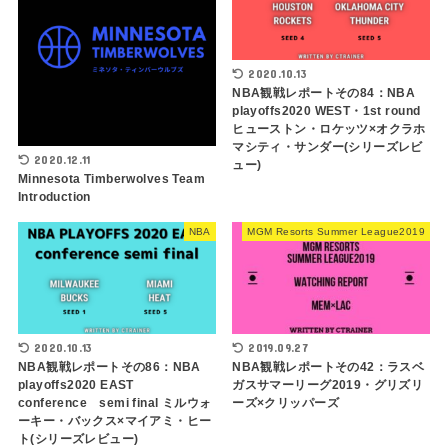
2020.10.13
NBA観戦レポートその84：NBA
playoffs2020 WEST・1st round
ヒューストン・ロケッツ×オクラホ
マシティ・サンダー(シリーズレビ
2020.12.11
ュー)
Minnesota Timberwolves Team
Introduction
NBA
MGM Resorts Summer League2019
2020.10.13
2019.09.27
NBA観戦レポートその86：NBA
NBA観戦レポートその42：ラスベ
playoffs2020 EAST
ガスサマーリーグ2019・グリズリ
conference semi final ミルウォ
ーズ×クリッパーズ
ーキー・バックス×マイアミ・ヒー
ト(シリーズレビュー)