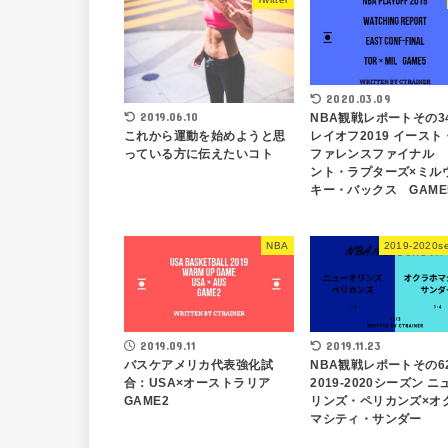
2020.03.09
2019.06.10
NBA観戦レポートその3
これから運動を始めようと思
レイオフ2019 イースト
っている方に伝えたいコト
ファレンスファイナル 
ント・ラプターズ×ミル
キー・バックス GAME
NBA
2019-2020s
2019.09.11
2019.11.23
バスケアメリカ代表強化試
NBA観戦レポートその6
合：USA×オーストラリア
2019-2020シーズン 
GAME2
リンズ・ペリカンズ×オ
マシティ・サンダー