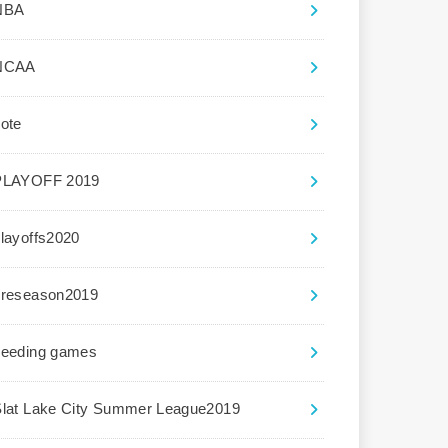
NBA
NCAA
ote
PLAYOFF 2019
layoffs2020
preseason2019
seeding games
Slat Lake City Summer League2019