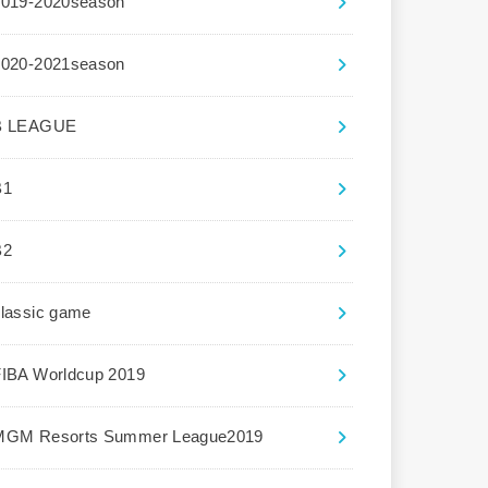
2019-2020season
2020-2021season
B LEAGUE
B1
B2
lassic game
FIBA Worldcup 2019
MGM Resorts Summer League2019