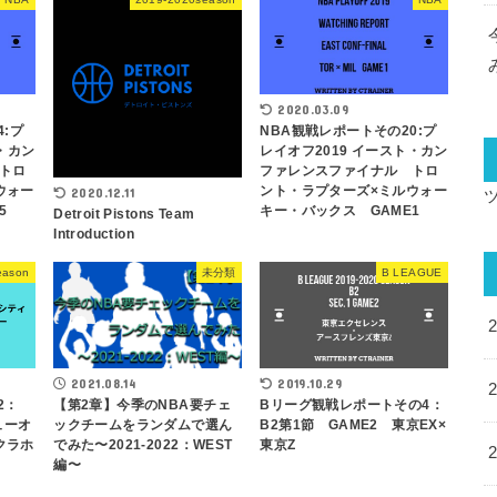
2020.03.09
4:プ
NBA観戦レポートその20:プ
・カン
レイオフ2019 イースト・カン
トロ
ファレンスファイナル トロ
ウォー
ント・ラプターズ×ミルウォー
2020.12.11
5
キー・バックス GAME1
Detroit Pistons Team
Introduction
eason
未分類
B LEAGUE
2021.08.14
2019.10.29
2：
【第2章】今季のNBA要チェ
Bリーグ観戦レポートその4：
ニューオ
ックチームをランダムで選ん
B2第1節 GAME2 東京EX×
クラホ
でみた〜2021-2022：WEST
東京Z
編〜