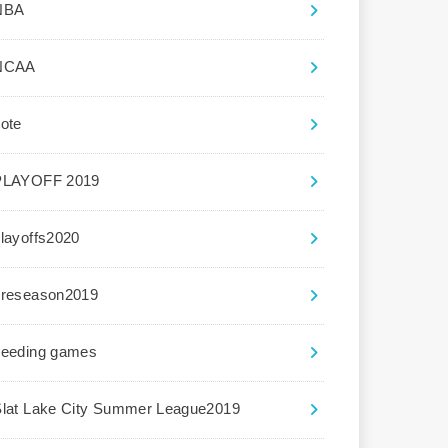
NBA
NCAA
ote
PLAYOFF 2019
layoffs2020
preseason2019
seeding games
Slat Lake City Summer League2019