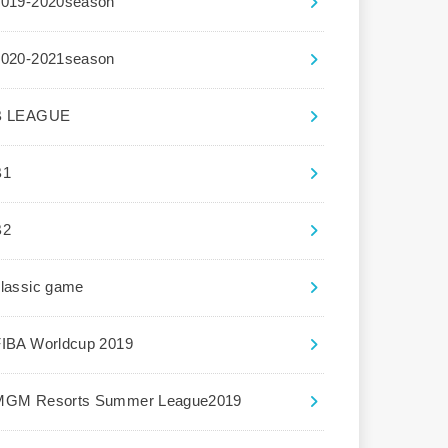
2019-2020season
2020-2021season
B LEAGUE
B1
B2
lassic game
FIBA Worldcup 2019
MGM Resorts Summer League2019