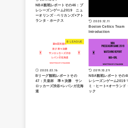
NBA観戦レポートその46：プ
レシーズンゲーム2019 ニュ
ーオリンズ・ペリカンズ×アト
ランタ・ホークス
2020.12.11
Boston Celtics Team
Introduction
B LEAGUE
2020.03.16
2019.10.29
Bリーグ観戦レポートその
NBA観戦レポートその4
47：天皇杯 準々決勝 サン
レシーズンゲーム2019 
ロッカーズ渋谷×レバンガ北海
ミ・ヒート×オーランド
道
ック