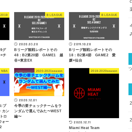
 2019
B LEAGUE
B LEAGUE
2020.03.20
2019.10.28
19グ
Bリーグ観戦レポートその
Bリーグ観戦レポートその
×チ
48：B2第20節 GAME1 越
18：B2第4節 GAME2 愛
谷×東京EX
媛×仙台
NBA
2020-2021season
2019-2020season
2020.12.01
5:プ
今季の要チェックチームをラ
・カン
ンダムで選んでみた〜WEST
トロ
編〜
ウォー
2020.12.11
2
Miami Heat Team