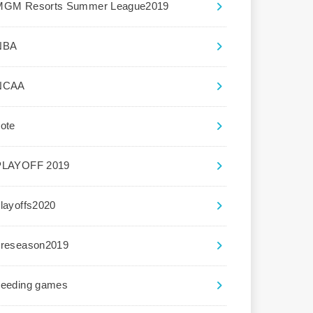
MGM Resorts Summer League2019
NBA
NCAA
ote
PLAYOFF 2019
layoffs2020
preseason2019
seeding games