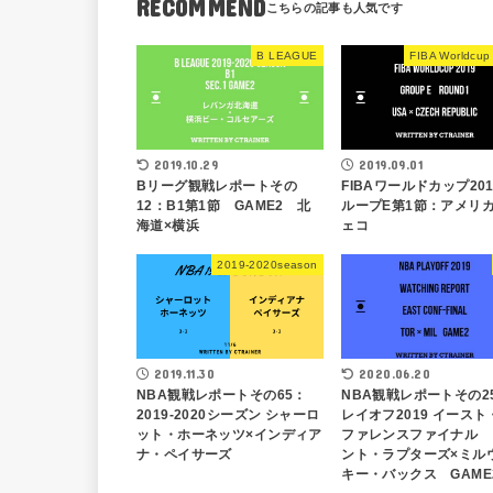
RECOMMEND
B LEAGUE
FIBA Worldcup
2019.10.29
2019.09.01
Bリーグ観戦レポートその
FIBAワールドカップ20
12：B1第1節 GAME2 北
ループE第1節：アメリカ
海道×横浜
ェコ
2019-2020season
2019.11.30
2020.06.20
NBA観戦レポートその65：
NBA観戦レポートその2
2019-2020シーズン シャーロ
レイオフ2019 イースト
ット・ホーネッツ×インディア
ファレンスファイナル 
ナ・ペイサーズ
ント・ラプターズ×ミル
キー・バックス GAME