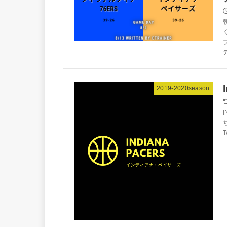
デ
2019-2020season
T