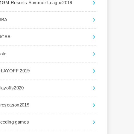
MGM Resorts Summer League2019
NBA
NCAA
ote
PLAYOFF 2019
layoffs2020
preseason2019
seeding games