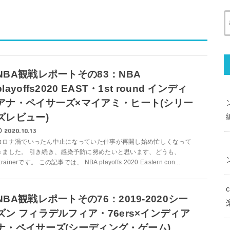
NBA観戦レポートその83：NBA
playoffs2020 EAST・1st round インディ
アナ・ペイサーズ×マイアミ・ヒート(シリー
ズレビュー)
2020.10.13
コロナ渦でいったん中止になっていた仕事が再開し始め忙しくなって
きました。 引き続き、感染予防に努めたいと思います、どうも、
trainerです。 この記事では、 NBA playoffs 2020 Eastern con...
NBA観戦レポートその76：2019-2020シー
ズン フィラデルフィア・76ers×インディア
ナ・ペイサーズ(シーディング・ゲーム)