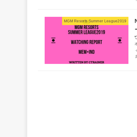
MGM Resorts Summer League2019
ま