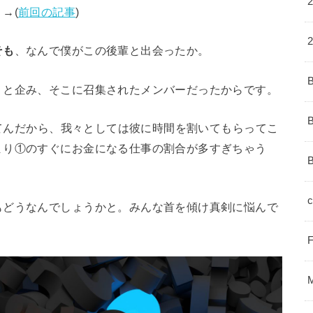
→(
前回の記事
)
そも
、なんで僕がこの後輩と出会ったか。
うと企み、そこに召集されたメンバーだったからです。
ってんだから、我々としては彼に時間を割いてもらってこ
まり①のすぐにお金になる仕事の割合が多すぎちゃう
c
もどうなんでしょうかと。みんな首を傾け真剣に悩んで