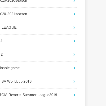
2019-2020season
2020-2021season
B LEAGUE
B1
B2
lassic game
FIBA Worldcup 2019
MGM Resorts Summer League2019