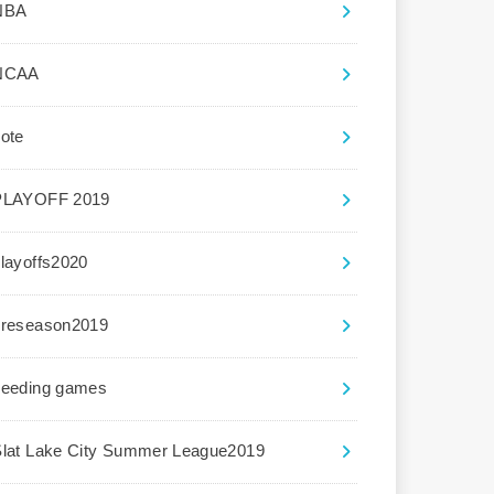
NBA
NCAA
ote
PLAYOFF 2019
layoffs2020
preseason2019
seeding games
Slat Lake City Summer League2019