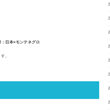
2節：日本×モンテネグロ
ます。
。