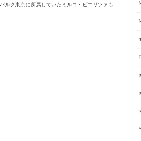
ルバルク東京に所属していたミルコ・ビエリツァも
n
p
。