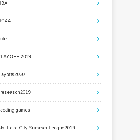
NBA
NCAA
ote
PLAYOFF 2019
layoffs2020
preseason2019
seeding games
Slat Lake City Summer League2019