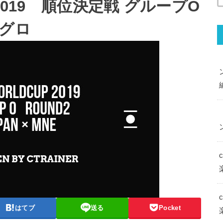
2019 順位決定戦 グループO
ネグロ
はてブ
送る
Pocket