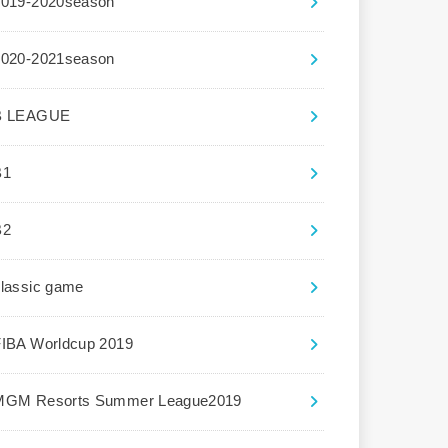
2019-2020season
2020-2021season
B LEAGUE
B1
B2
lassic game
FIBA Worldcup 2019
MGM Resorts Summer League2019