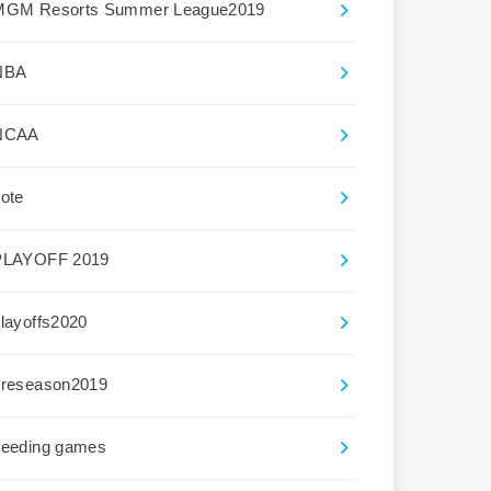
MGM Resorts Summer League2019
NBA
NCAA
ote
PLAYOFF 2019
layoffs2020
preseason2019
seeding games