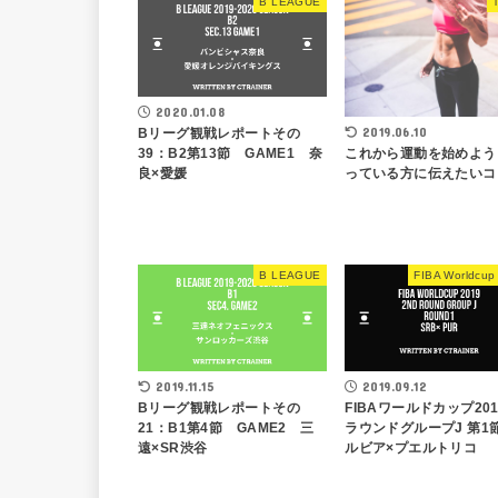
B LEAGUE
T
2020.01.08
2019.06.10
Bリーグ観戦レポートその
これから運動を始めよう
39：B2第13節 GAME1 奈
っている方に伝えたいコ
良×愛媛
B LEAGUE
FIBA Worldcup
2019.11.15
2019.09.12
Bリーグ観戦レポートその
FIBAワールドカップ201
21：B1第4節 GAME2 三
ラウンドグループJ 第1
遠×SR渋谷
ルビア×プエルトリコ