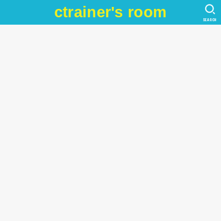
ctrainer's room
SEARCH