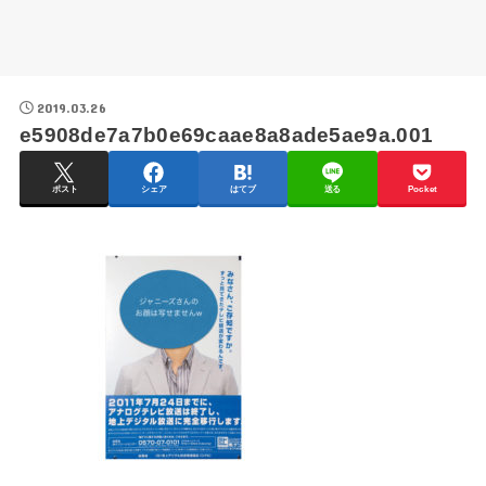
2019.03.26
e5908de7a7b0e69caae8a8ade5ae9a.001
ポスト
シェア
はてブ
送る
Pocket