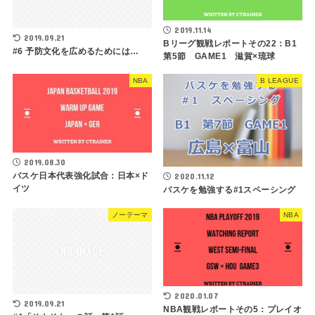
2019.11.14
2019.09.21
Bリーグ観戦レポートその22：B1
#6 予防文化を広めるためには…
第5節 GAME1 滋賀×琉球
NBA
B LEAGUE
2019.08.30
バスケ日本代表強化試合：日本×ド
2020.11.12
イツ
バスケを勉強する#1スペーシング
ノーテーマ
NBA
2020.01.07
2019.09.21
NBA観戦レポートその5：プレイオ