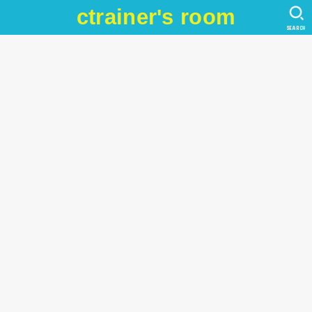
ctrainer's room
SEARCH