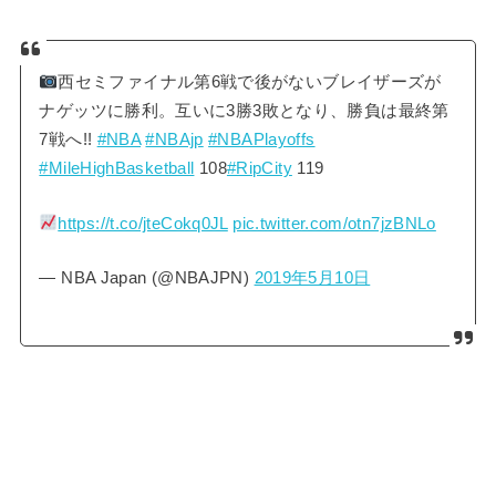
西セミファイナル第6戦で後がないブレイザーズが
ナゲッツに勝利。互いに3勝3敗となり、勝負は最終第
7戦へ!!
#NBA
#NBAjp
#NBAPlayoffs
#MileHighBasketball
108
#RipCity
119
https://t.co/jteCokq0JL
pic.twitter.com/otn7jzBNLo
— NBA Japan (@NBAJPN)
2019年5月10日