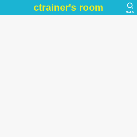
ctrainer's room
SEARCH