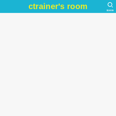
ctrainer's room
SEARCH