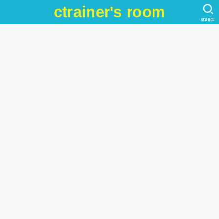
ctrainer's room
SEARCH