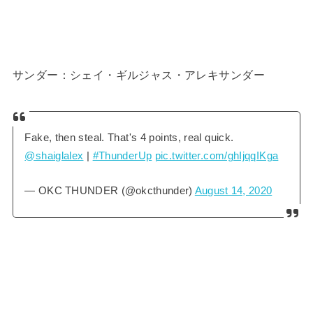
サンダー：シェイ・ギルジャス・アレキサンダー
Fake, then steal. That's 4 points, real quick.
@shaiglalex
|
#ThunderUp
pic.twitter.com/ghIjqqIKga
— OKC THUNDER (@okcthunder)
August 14, 2020