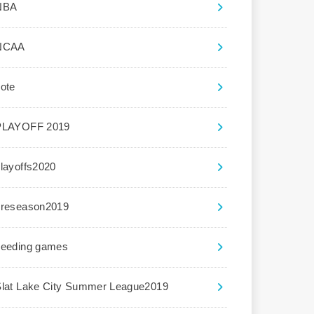
NBA
NCAA
ote
PLAYOFF 2019
layoffs2020
preseason2019
seeding games
Slat Lake City Summer League2019