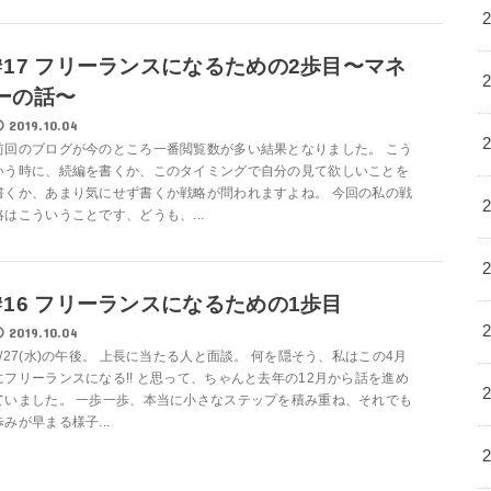
#17 フリーランスになるための2歩目〜マネ
ーの話〜
2019.10.04
前回のブログが今のところ一番閲覧数が多い結果となりました。 こう
いう時に、続編を書くか、このタイミングで自分の見て欲しいことを
書くか、あまり気にせず書くか戦略が問われますよね。 今回の私の戦
略はこういうことです、どうも、...
#16 フリーランスになるための1歩目
2019.10.04
2/27(水)の午後。 上長に当たる人と面談。 何を隠そう、私はこの4月
にフリーランスになる!! と思って、ちゃんと去年の12月から話を進め
ていました。 一歩一歩、本当に小さなステップを積み重ね、それでも
歩みが早まる様子...