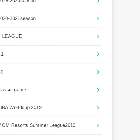
2019-2020season
2020-2021season
B LEAGUE
B1
B2
lassic game
FIBA Worldcup 2019
MGM Resorts Summer League2019