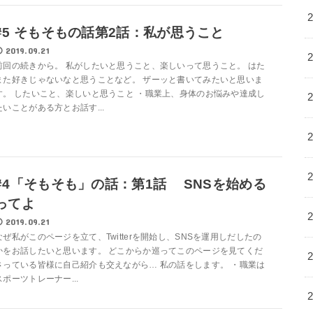
#5 そもそもの話第2話：私が思うこと
2019.09.21
前回の続きから。 私がしたいと思うこと、楽しいって思うこと。 はた
また好きじゃないなと思うことなど。 ザーッと書いてみたいと思いま
す。 したいこと、楽しいと思うこと ・職業上、身体のお悩みや達成し
たいことがある方とお話す...
#4「そもそも」の話：第1話 SNSを始める
ってよ
2019.09.21
なぜ私がこのページを立て、Twitterを開始し、SNSを運用しだしたの
かをお話したいと思います。 どこからか巡ってこのページを見てくだ
さっている皆様に自己紹介も交えながら… 私の話をします。 ・職業は
スポーツトレーナー...