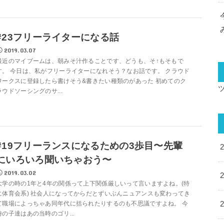
#23フリーライターになる話
2019.03.07
最近のマイブームは、朝みそ汁作ることです、どうも、そ↑もそもで
す。 今日は、私がフリーライターになれそう？なお話です。 クラウド
ワークスに登録したら書けそう&書きたい種類のがあった 初めてのク
ラウドソーシングのサ...
#19フリーランスになるための3歩目〜先輩
にいろいろ聞いちゃおう〜
2019.03.02
大学の時の1年と4年の関係って上下関係厳しいって言いますよね。(特
に体育会系) 社会人になってからだとずいぶんニュアンスも変わってき
て職場によっちゃあ同年代に括られたりするのも不思議ですよね。 今
時の子達はあの当時のゴリ...