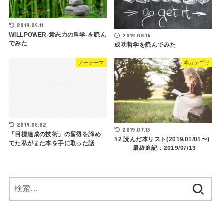
2019.09.11
WILLPOWER-意志力の科学-を読ん
2019.08.14
でみた
成功哲学を読んでみた
ノーテーマ
本カテゴリ
2019.08.02
2019.07.13
「目標達成の技術」の習得を諦め
#2 読んだ本リスト(2019/01/01〜)
てた私がまた本を手に取った話
最終追記：2019/07/13
検
索: