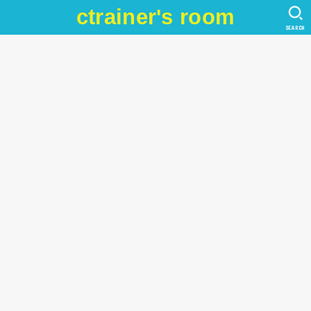
ctrainer's room
SEARCH