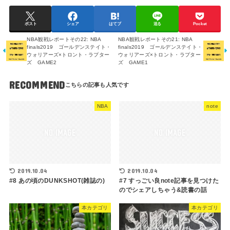
ポスト
シェア
はてブ
送る
Pocket
NBA観戦レポートその22: NBA
NBA観戦レポートその21: NBA
finals2019 ゴールデンステイト・
finals2019 ゴールデンステイト・
ウォリアーズ×トロント・ラプター
ウォリアーズ×トロント・ラプター
ズ GAME2
ズ GAME1
RECOMMEND
NBA
note
2019.10.04
2019.10.04
#8 あの頃のDUNKSHOT(雑誌の)
#7 すっごい良note記事を見つけた
のでシェアしちゃう&読書の話
本カテゴリ
本カテゴリ