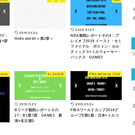
2020.01.07
2019.04.04
の7：
NBA観戦レポートその4：プ
Hello world!＜第2章＞
島×群
レイオフ2019 イースト・セミ
ファイナル ボストン・セル
ティックス×ミルウォーキー・
バックス GAME3
eason
B LEAGUE
FIBA Worldcup 2019
2019.11.29
2019.09.04
Bリーグ観戦レポートその
FIBAワールドカップ2019グ
27：B1第7節 GAME1 新
ループE第1節：日本×トルコ
潟×名古屋D