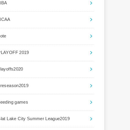
NBA
NCAA
ote
PLAYOFF 2019
layoffs2020
preseason2019
seeding games
Slat Lake City Summer League2019