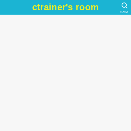
ctrainer's room
SEARCH