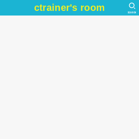
ctrainer's room
SEARCH