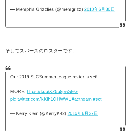
— Memphis Grizzlies (@memgrizz)
2019年6月30日
そしてスパーズのロスターです。
Our 2019 SLCSummerLeague roster is set!
MORE:
https://t.co/XZ5o8pwSEG
pic.twitter.com/KKIh1OHWWL
#actnearn
#sct
— Kerry Klein (@KerryK42)
2019年6月27日