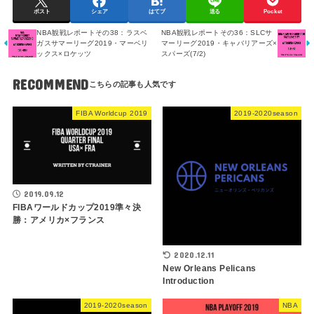
ポスト
シェア
はてブ
送る
Pocket
NBA観戦レポートその38：ラスベ
NBA観戦レポートその36：SLCサ
ガスサマーリーグ2019・マーベリ
マーリーグ2019・キャバリアーズ×
ックス×ロケッツ
スパーズ(7/2)
RECOMMEND
FIBA Worldcup 2019
2019-2020season
2019.09.12
FIBAワールドカップ2019準々決
勝：アメリカ×フランス
2020.12.11
New Orleans Pelicans
Introduction
2019-2020season
NBA