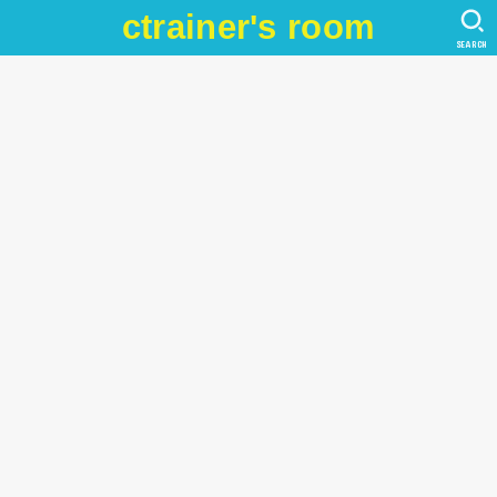
ctrainer's room
SEARCH