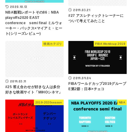
2020.10.13
2019.03.21
NBA観戦レポートその86：NBA
#27 アスレティックトレーナーに
playoffs2020 EAST
ついて考えてみたこと
conference semi final ミルウォ
ーキー・バックス×マイアミ・ヒー
ト(シリーズレビュー)
映画カテゴリ
FIBA Worldcup 2019
2019.09.04
2019.03.11
FIBAワールドカップ2019グループ
#25 答え合わせが好きな人は多分
E第2節：日本×チェコ
好きな映画サイト「MIHOシネマ」
2019-2020season
NBA