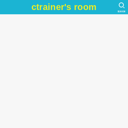
ctrainer's room
SEARCH