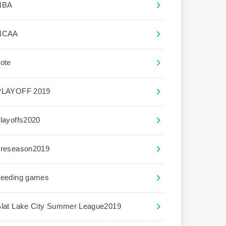
NBA
NCAA
ote
PLAYOFF 2019
layoffs2020
preseason2019
seeding games
Slat Lake City Summer League2019