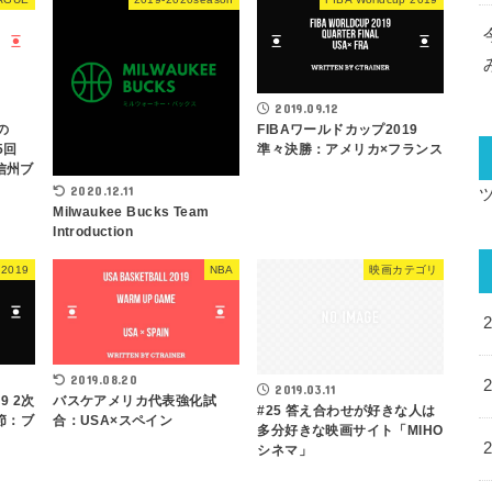
2019.09.12
の
FIBAワールドカップ2019
5回
準々決勝：アメリカ×フランス
信州ブ
2020.12.11
Milwaukee Bucks Team
Introduction
 2019
NBA
映画カテゴリ
2019.08.20
2019.03.11
9 2次
バスケアメリカ代表強化試
#25 答え合わせが好きな人は
節：ブ
合：USA×スペイン
多分好きな映画サイト「MIHO
シネマ」