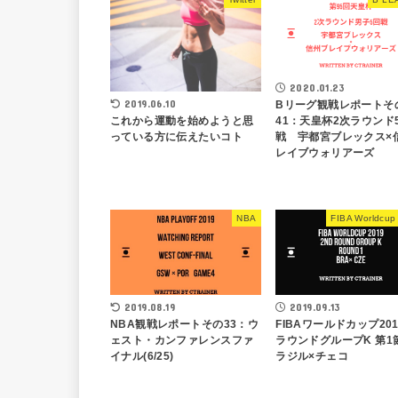
2020.01.23
2019.06.10
Bリーグ観戦レポートそ
これから運動を始めようと思
41：天皇杯2次ラウンド
っている方に伝えたいコト
戦 宇都宮ブレックス×
レイブウォリアーズ
NBA
FIBA Worldcup
2019.08.19
2019.09.13
NBA観戦レポートその33：ウ
FIBAワールドカップ201
ェスト・カンファレンスファ
ラウンドグループK 第1
イナル(6/25)
ラジル×チェコ