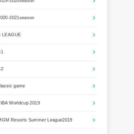
2019-2020season
2020-2021season
B LEAGUE
B1
B2
lassic game
FIBA Worldcup 2019
MGM Resorts Summer League2019