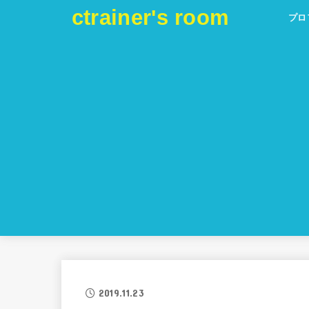
ctrainer's room
プロ
2019.11.23