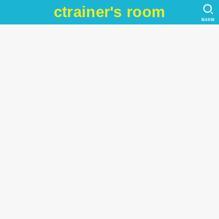
ctrainer's room
SEARCH