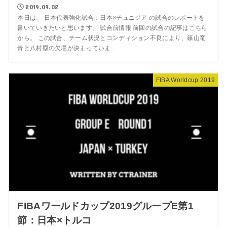
2019.09.02
本日は、 日本代表強化試合：日本×チュニジア の試合のレポートを
書いていきたいと思います。 試合前情報 前回の試合の記事はこちら
から。 この試合、チーム状況とコンディション不良により、篠山竜
青と八村塁の欠場が決まっていま...
FIBA Worldcup 2019
FIBAワールドカップ2019グループE第1
節：日本×トルコ