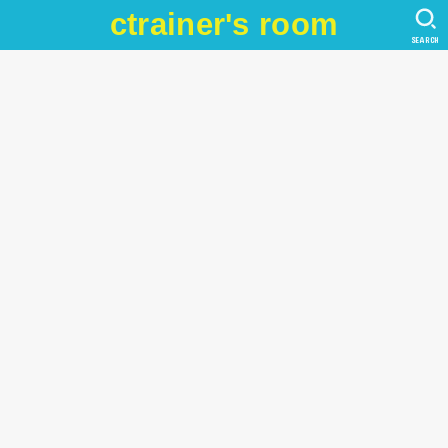
ctrainer's room
SEARCH