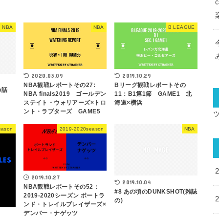
NBA
NBA
B LEAGUE
2020.03.09
2019.10.29
NBA観戦レポートその27:
Bリーグ観戦レポートその
手の話
NBA finals2019 ゴールデン
11：B1第1節 GAME1 北
ステイト・ウォリアーズ×トロ
海道×横浜
ント・ラプターズ GAME5
eason
2019-2020season
NBA
2019.10.27
2019.10.04
NBA観戦レポートその52：
#8 あの頃のDUNKSHOT(雑誌
2019-2020シーズン ポートラ
の)
ンド・トレイルブレイザーズ×
デンバー・ナゲッツ