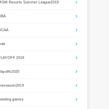
MGM Resorts Summer League2019
NBA
NCAA
ote
PLAYOFF 2019
layoffs2020
preseason2019
seeding games