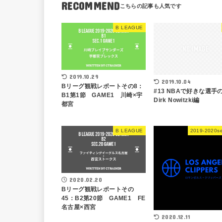
RECOMMEND
B LEAGUE
2019.10.29
2019.10.04
Bリーグ観戦レポートその8：
#13 NBAで好きな選
B1第1節 GAME1 川崎×宇
Dirk Nowitzki編
都宮
B LEAGUE
2019-2020s
2020.02.20
Bリーグ観戦レポートその
45：B2第20節 GAME1 FE
名古屋×西宮
2020.12.11