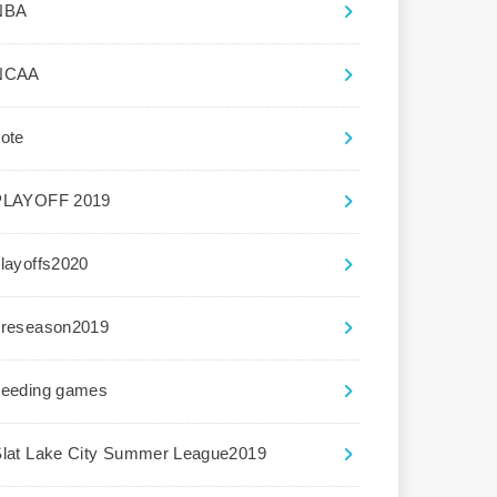
NBA
NCAA
ote
PLAYOFF 2019
layoffs2020
preseason2019
seeding games
Slat Lake City Summer League2019