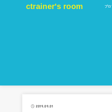
ctrainer's room
プロ
2019.09.01