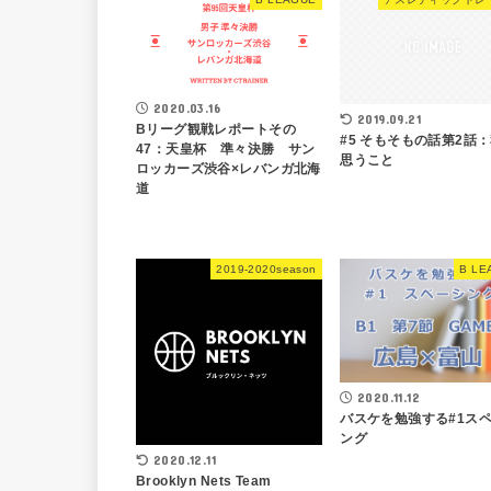
2020.03.16
2019.09.21
Bリーグ観戦レポートその
#5 そもそもの話第2話
47：天皇杯 準々決勝 サン
思うこと
ロッカーズ渋谷×レバンガ北海
道
2019-2020season
B LE
2020.11.12
バスケを勉強する#1ス
ング
2020.12.11
Brooklyn Nets Team