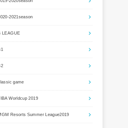
2019-2020season
2020-2021season
B LEAGUE
B1
B2
lassic game
FIBA Worldcup 2019
MGM Resorts Summer League2019