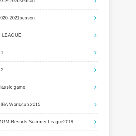
2019-2020season
2020-2021season
B LEAGUE
B1
B2
lassic game
FIBA Worldcup 2019
MGM Resorts Summer League2019