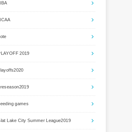
NBA
NCAA
ote
PLAYOFF 2019
layoffs2020
preseason2019
seeding games
Slat Lake City Summer League2019