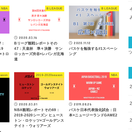
NBA
B LEAGUE
B LEAGUE
2020.03.16
2020.11.12
7：
Bリーグ観戦レポートその
バスケを勉強する#1スペーシ
019
47：天皇杯 準々決勝 サン
ング
×トロ
ロッカーズ渋谷×レバンガ北海
道
eason
2019-2020season
NBA
2020.03.01
2019.08.26
NBA観戦レポートその69：
バスケ日本代表強化試合：日
2019-2020シーズン ヒュース
本×ニュージーランドGAME2
トン・ロケッツ×ゴールデンス
テイト・ウォリアーズ
r