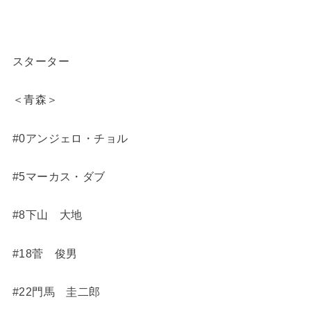
スターター
＜青森＞
#0アンジェロ・チョル
#5マーカス・ダブ
#8下山 大地
#18菅 俊男
#22門馬 圭二郎