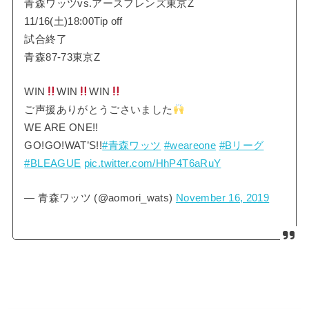
青森ワッツvs.アースフレンズ東京Z
11/16(土)18:00Tip off
試合終了
青森87-73東京Z
WIN
WIN
WIN
ご声援ありがとうごさいました
WE ARE ONE!!
GO!GO!WAT’S!!
#青森ワッツ
#weareone
#Bリーグ
#BLEAGUE
pic.twitter.com/HhP4T6aRuY
— 青森ワッツ (@aomori_wats)
November 16, 2019