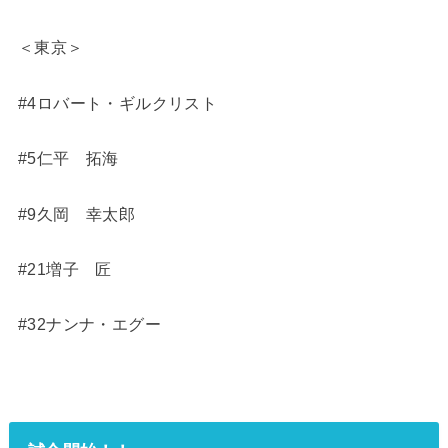
＜東京＞
#4ロバート・ギルクリスト
#5仁平 拓海
#9久岡 幸太郎
#21増子 匠
#32ナンナ・エグー