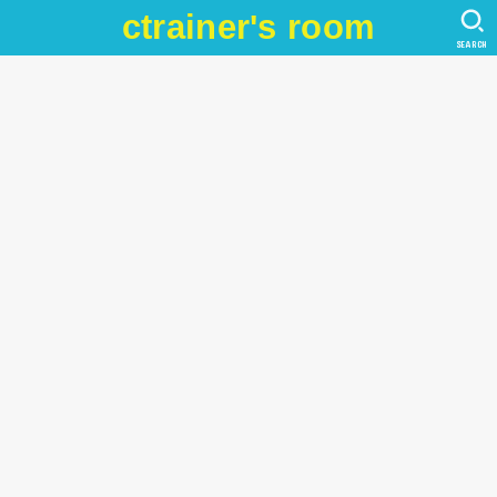
ctrainer's room
SEARCH